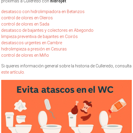
próximas a Culleredo con
hidrojet
:
desatasco con hidrolimpiadora en Betanzos
control de olores en Oleiros
control de olores en Sada
desatasco de bajantes y colectores en Abegondo
limpieza preventiva de bajantes en Coirós
desatascos urgentes en Cambre
hidrolimpieza a presión en Cesuras
control de olores en Miño
Si quieres información general sobre la historia de Culleredo, consulta
este artículo
.