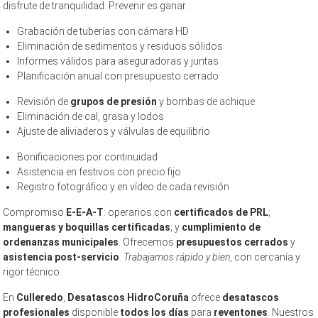
disfrute de tranquilidad. Prevenir es ganar.
Grabación de tuberías con cámara HD
Eliminación de sedimentos y residuos sólidos
Informes válidos para aseguradoras y juntas
Planificación anual con presupuesto cerrado
Revisión de
grupos de presión
y bombas de achique
Eliminación de cal, grasa y lodos
Ajuste de aliviaderos y válvulas de equilibrio
Bonificaciones por continuidad
Asistencia en festivos con precio fijo
Registro fotográfico y en vídeo de cada revisión
Compromiso
E-E-A-T
: operarios con
certificados de PRL
;
mangueras y boquillas certificadas
; y
cumplimiento de
ordenanzas municipales
. Ofrecemos
presupuestos cerrados
y
asistencia post-servicio
.
Trabajamos rápido y bien
, con cercanía y
rigor técnico.
En
Culleredo
,
Desatascos HidroCoruña
ofrece
desatascos
profesionales
disponible
todos los días
para
reventones
. Nuestros