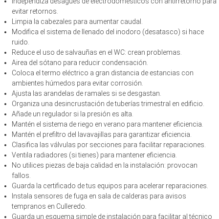
Independiza desagües de electrodomésticos con antirretorno para
evitar retornos.
Limpia la cabezales para aumentar caudal.
Modifica el sistema de llenado del inodoro (desatasco) si hace
ruido.
Reduce el uso de salvauñas en el WC: crean problemas.
Airea del sótano para reducir condensación.
Coloca el termo eléctrico a gran distancia de estancias con
ambientes húmedos para evitar corrosión.
Ajusta las arandelas de ramales si se desgastan.
Organiza una desincrustación de tuberías trimestral en edificio.
Añade un regulador si la presión es alta.
Mantén el sistema de riego en verano para mantener eficiencia.
Mantén el prefiltro del lavavajillas para garantizar eficiencia.
Clasifica las válvulas por secciones para facilitar reparaciones.
Ventila radiadores (si tienes) para mantener eficiencia.
No utilices piezas de baja calidad en la instalación: provocan
fallos.
Guarda la certificado de tus equipos para acelerar reparaciones.
Instala sensores de fuga en sala de calderas para avisos
tempranos en Culleredo.
Guarda un esquema simple de instalación para facilitar al técnico