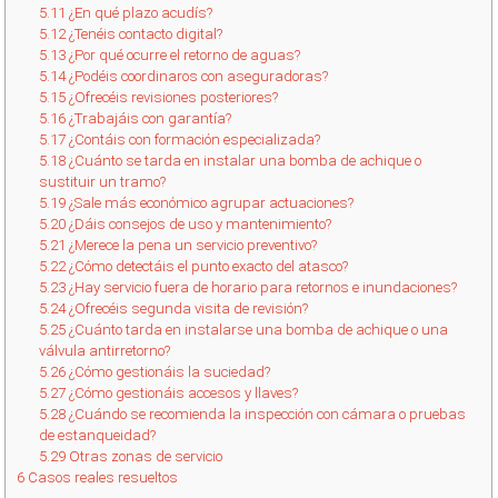
5.11
¿En qué plazo acudís?
5.12
¿Tenéis contacto digital?
5.13
¿Por qué ocurre el retorno de aguas?
5.14
¿Podéis coordinaros con aseguradoras?
5.15
¿Ofrecéis revisiones posteriores?
5.16
¿Trabajáis con garantía?
5.17
¿Contáis con formación especializada?
5.18
¿Cuánto se tarda en instalar una bomba de achique o
sustituir un tramo?
5.19
¿Sale más económico agrupar actuaciones?
5.20
¿Dáis consejos de uso y mantenimiento?
5.21
¿Merece la pena un servicio preventivo?
5.22
¿Cómo detectáis el punto exacto del atasco?
5.23
¿Hay servicio fuera de horario para retornos e inundaciones?
5.24
¿Ofrecéis segunda visita de revisión?
5.25
¿Cuánto tarda en instalarse una bomba de achique o una
válvula antirretorno?
5.26
¿Cómo gestionáis la suciedad?
5.27
¿Cómo gestionáis accesos y llaves?
5.28
¿Cuándo se recomienda la inspección con cámara o pruebas
de estanqueidad?
5.29
Otras zonas de servicio
6
Casos reales resueltos