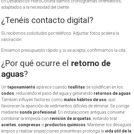
En Desatascos HidroCoruña damos cronogramas orientativos,
adaptados a la necesidad del cliente.
¿Tenéis contacto digital?
Sí, recibimos solicitudes por teléfono. Adjuntar fotos acelera la
valoración.
Enviamos presupuesto rápido y, si se acepta, confirmamos la cita.
¿Por qué ocurre el
retorno de
aguas
?
Un
taponamiento
aparece cuando
toallitas
se solidifican en los
codos
, reduciendo el paso del agua y generando
retornos de aguas
.
También influyen factores como
malos hábitos de uso
, que
favorecen la aparición de sedimentos difíciles de eliminar. Se corrige
mediante
sonda profesional
. En instalaciones antiguas conviene
combinar la limpieza con
revisión de arquetas
, evitando tirar
aceites
,
compresas
o
productos químicos
. Mantener los desagües
limpios y realizar inspecciones preventivas prolonga la
vida útil de la