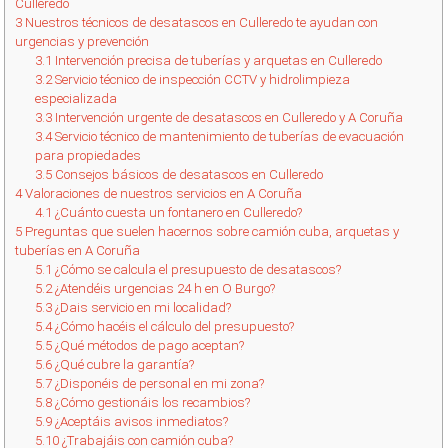
Culleredo
3
Nuestros técnicos de desatascos en Culleredo te ayudan con
urgencias y prevención
3.1
Intervención precisa de tuberías y arquetas en Culleredo
3.2
Servicio técnico de inspección CCTV y hidrolimpieza
especializada
3.3
Intervención urgente de desatascos en Culleredo y A Coruña
3.4
Servicio técnico de mantenimiento de tuberías de evacuación
para propiedades
3.5
Consejos básicos de desatascos en Culleredo
4
Valoraciones de nuestros servicios en A Coruña
4.1
¿Cuánto cuesta un fontanero en Culleredo?
5
Preguntas que suelen hacernos sobre camión cuba, arquetas y
tuberías en A Coruña
5.1
¿Cómo se calcula el presupuesto de desatascos?
5.2
¿Atendéis urgencias 24 h en O Burgo?
5.3
¿Dais servicio en mi localidad?
5.4
¿Cómo hacéis el cálculo del presupuesto?
5.5
¿Qué métodos de pago aceptan?
5.6
¿Qué cubre la garantía?
5.7
¿Disponéis de personal en mi zona?
5.8
¿Cómo gestionáis los recambios?
5.9
¿Aceptáis avisos inmediatos?
5.10
¿Trabajáis con camión cuba?