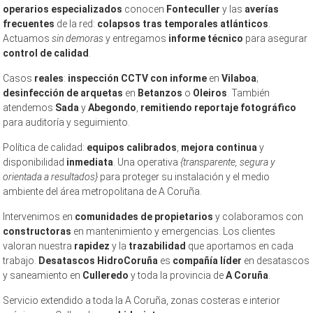
operarios especializados
conocen
Fonteculler
y las
averías
frecuentes
de la red:
colapsos tras temporales atlánticos
.
Actuamos
sin demoras
y entregamos
informe técnico
para asegurar
control de calidad
.
Casos
reales
:
inspección CCTV con informe
en
Vilaboa
;
desinfección de arquetas
en
Betanzos
o
Oleiros
. También
atendemos
Sada
y
Abegondo
,
remitiendo reportaje fotográfico
para auditoría y seguimiento.
Política de calidad:
equipos calibrados
,
mejora continua
y
disponibilidad
inmediata
. Una operativa
{transparente, segura y
orientada a resultados}
para proteger su instalación y el medio
ambiente del área metropolitana de A Coruña.
Intervenimos en
comunidades de propietarios
y colaboramos con
constructoras
en mantenimiento y emergencias. Los clientes
valoran nuestra
rapidez
y la
trazabilidad
que aportamos en cada
trabajo.
Desatascos HidroCoruña
es
compañía líder
en desatascos
y saneamiento en
Culleredo
y toda la provincia de
A Coruña
.
Servicio extendido a toda la A Coruña, zonas costeras e interior